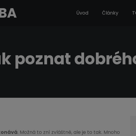
MBA
Úvod
Články
T
ak poznat dobré
ykonává
. Možná to zní zvláštně, ale je to tak. Mnoho