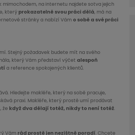
tak mimochodem, na internetu najdete sotva jejich
ře, který
prokazatelně svou práci dělá
, má na
ternetové stránky a nabízí Vám
o sobě a své práci
 umí. Stejný požadavek budete mít na svého
onála, který Vám představí výčet
alespoň
tí
a reference spokojených klientů.
vá. Hledejte makléře, který na sobě pracuje,
ískává praxi. Makléře, který prostě umí prodávat
, že
když dva dělají totéž, nikdy to není totéž
.
terý Vám
rád prostě jen nezištně poradí
. Chcete