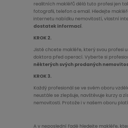
realitních makléřů dělá tuto profesi jen 
fotografii, telefon a email. Hledejte maklé
internetu nabídku nemovitostí, vlastní in
dostatek informací
.
KROK 2.
Jistě chcete makléře, který svou profesi
doktora před operací. Vyberte si profesi
některých svých prodaných nemovitos
KROK 3.
Každý profesionál se ve svém oboru vzdělá
neustále se zlepšuje, navštěvuje kurzy a z
nemovitosti. Protože i v našem oboru platí
A v neposlední řadě hledejte makléře, k