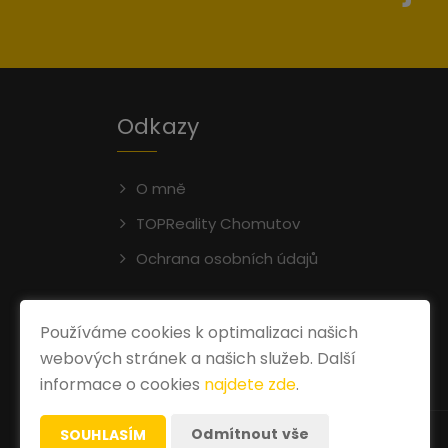
Odkazy
O mně
TOPReality Chomutov
Ochrana osobních údajů
Používáme cookies k optimalizaci našich
webových stránek a našich služeb. Další
informace o cookies
najdete zde
.
Odmítnout vše
SOUHLASÍM