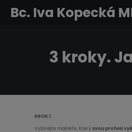
Bc. Iva Kopecká 
3 kroky. J
KROK 1.
Vybírejte makléře, který
svou profesi v