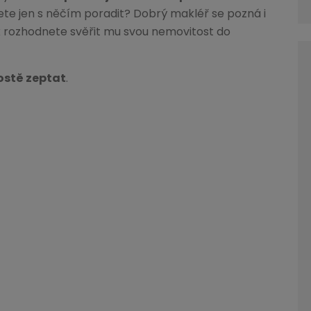
ete jen s něčím poradit? Dobrý makléř se pozná i
k rozhodnete svěřit mu svou nemovitost do
ostě zeptat
.