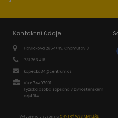
Kontaktní údaje
S
Havlíčkova 2854/49, Chomutov 3
731 263 416
kopecka34@centrum.cz
IČO: 74407031
Fyzická osoba zapsaná v živnostenském
rejstříku
Vytvořeno v systému
CHYTRÝ WEB MAKLÉŘE