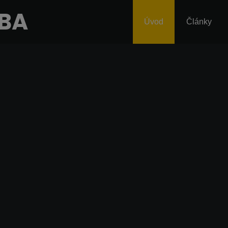
MBA
Úvod
Články