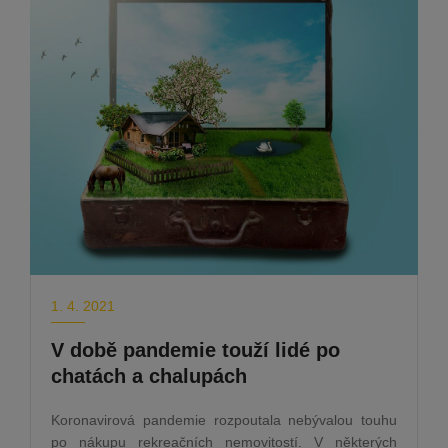
1. 4. 2021
V době pandemie touží lidé po
chatách a chalupách
Koronavirová pandemie rozpoutala nebývalou touhu
po nákupu rekreačních nemovitostí. V některých