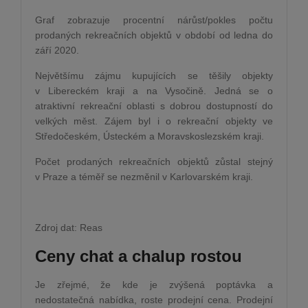
Graf zobrazuje procentní nárůst/pokles počtu
prodaných rekreačních objektů v období od ledna do
září 2020.
Největšímu zájmu kupujících se těšily objekty
v Libereckém kraji a na Vysočině. Jedná se o
atraktivní rekreační oblasti s dobrou dostupností do
velkých měst. Zájem byl i o rekreační objekty ve
Středočeském, Ústeckém a Moravskoslezském kraji.
Počet prodaných rekreačních objektů zůstal stejný
v Praze a téměř se nezměnil v Karlovarském kraji.
Zdroj dat: Reas
Ceny chat a chalup rostou
Je zřejmé, že kde je zvýšená poptávka a
nedostatečná nabídka, roste prodejní cena. Prodejní