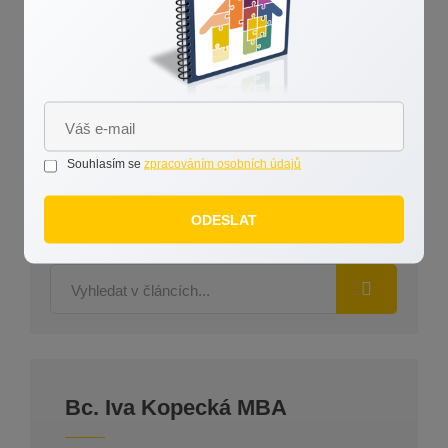
Záleží mi na odvedení špičkové práce a na
spokojenosti klienta. A dbám na svém dobrém jménu a
pověsti. Za mě pak hovoří reference spokojených
klientů.
Pokud jste dočetli až sem, máte můj obdiv a děkuji
Vám. Pokud Vás cokoliv dalšího zajímá, neváhejte mě
kontaktovat. Ráda se s Vámi sejdu u kávy.
Souhlasím se
zpracováním osobních údajů
ODESLAT
Bc. Iva Kopecká MBA