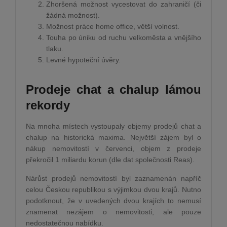
Zhoršená možnost vycestovat do zahraničí (či
žádná možnost).
Možnost práce home office, větší volnost.
Touha po úniku od ruchu velkoměsta a vnějšího
tlaku.
Levné hypoteční úvěry.
Prodeje chat a chalup lámou
rekordy
Na mnoha místech vystoupaly objemy prodejů chat a
chalup na historická maxima. Největší zájem byl o
nákup nemovitostí v červenci, objem z prodeje
překročil 1 miliardu korun (dle dat společnosti Reas).
Nárůst prodejů nemovitostí byl zaznamenán napříč
celou Českou republikou s výjimkou dvou krajů. Nutno
podotknout, že v uvedených dvou krajích to nemusí
znamenat nezájem o nemovitosti, ale pouze
nedostatečnou nabídku.