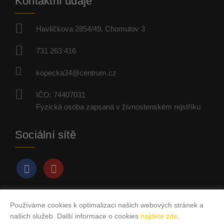
Kontaktní údaje
Havlíčkova 2854/49, Chomutov 3
731 263 416
kopecka34@centrum.cz
IČO: 74407031
Fyzická osoba zapsaná v živnostenském rejstříku
Sociální sítě
Používáme cookies k optimalizaci našich webových stránek a
Vytvořeno v systému
CHYTRÝ WEB MAKLÉŘE
našich služeb. Další informace o cookies
najdete zde
.