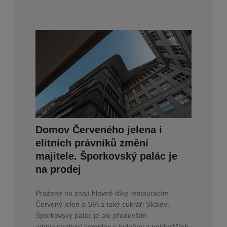
Domov Červeného jelena i
elitních právníků změní
majitele. Šporkovský palác je
na prodej
Pražané ho znají hlavně díky restauracím
Červený jelen a SIA a také cukráři Skálovi.
Šporkovský palác je ale především
administrativní komplex s jedněmi z nejdražších