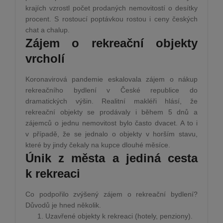
krajích vzrostl počet prodaných nemovitostí o desítky
procent. S rostoucí poptávkou rostou i ceny českých
chat a chalup.
Zájem o rekreační objekty
vrcholí
Koronavirová pandemie eskalovala zájem o nákup
rekreačního bydlení v České republice do
dramatických výšin. Realitní makléři hlásí, že
rekreační objekty se prodávaly i během 5 dnů a
zájemců o jednu nemovitost bylo často dvacet. A to i
v případě, že se jednalo o objekty v horším stavu,
které by jindy čekaly na kupce dlouhé měsíce.
Únik z města a jediná cesta
k rekreaci
Co podpořilo zvýšený zájem o rekreační bydlení?
Důvodů je hned několik.
Uzavřené objekty k rekreaci (hotely, penziony).