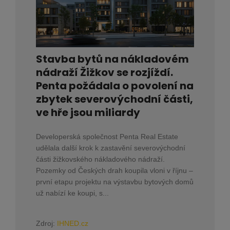
Stavba bytů na nákladovém
nádraží Žižkov se rozjíždí.
Penta požádala o povolení na
zbytek severovýchodní části,
ve hře jsou miliardy
Developerská společnost Penta Real Estate
udělala další krok k zastavění severovýchodní
části žižkovského nákladového nádraží.
Pozemky od Českých drah koupila vloni v říjnu –
první etapu projektu na výstavbu bytových domů
už nabízí ke koupi, s...
Zdroj:
IHNED.cz