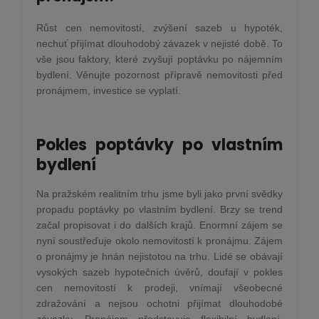
Růst cen nemovitostí, zvýšení sazeb u hypoték,
nechuť přijímat dlouhodobý závazek v nejisté době. To
vše jsou faktory, které zvyšují poptávku po nájemním
bydlení. Věnujte pozornost přípravě nemovitosti před
pronájmem, investice se vyplatí.
Pokles poptávky po vlastním
bydlení
Na pražském realitním trhu jsme byli jako první svědky
propadu poptávky po vlastním bydlení. Brzy se trend
začal propisovat i do dalších krajů. Enormní zájem se
nyní soustřeďuje okolo nemovitostí k pronájmu. Zájem
o pronájmy je hnán nejistotou na trhu. Lidé se obávají
vysokých sazeb hypotečních úvěrů, doufají v pokles
cen nemovitostí k prodeji, vnímají všeobecné
zdražování a nejsou ochotni přijímat dlouhodobé
závazky. Pronájem představuje flexibilní bydlení,