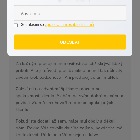
Proč vznikly tyto stránky?
Abych zde prezentovala, že když dva dělají totéž,
nikdy to není totéž. Je všeobecně známo, že rozdíl
Souhlasím se
zpracováním osobních údajů
mezi makléři je řekněme nemalý. Prosím, přečtěte si
mé tipy a články. Věřím, že vám tyto informace
ODESLAT
pomohou v rozhodování a že si pro prodej nemovitosti
zvolíte tu správnou cestu.
Za každým prodejem nemovitosti se totiž skrývá lidský
příběh. A to je důvod, proč by nikdo neměl tak důležitý
životní krok podceňovat. Ani prodávající, ani makléř.
Záleží mi na odvedení špičkové práce a na
spokojenosti klienta. A dbám na svém dobrém jménu a
pověsti. Za mě pak hovoří reference spokojených
klientů.
Pokud jste dočetli až sem, máte můj obdiv a děkuji
Vám. Pokud Vás cokoliv dalšího zajímá, neváhejte mě
kontaktovat. Ráda se s Vámi sejdu u kávy.