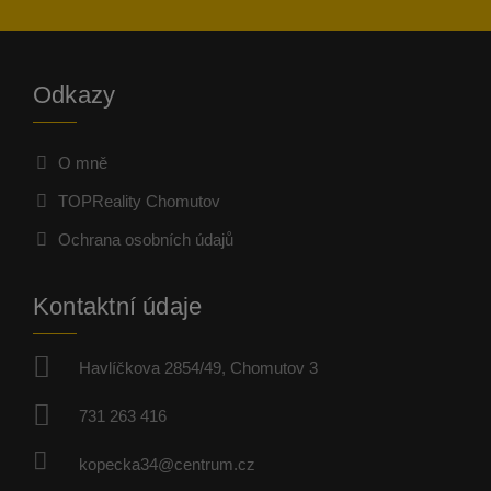
Odkazy
O mně
TOPReality Chomutov
Ochrana osobních údajů
Kontaktní údaje
Havlíčkova 2854/49, Chomutov 3
731 263 416
kopecka34@centrum.cz