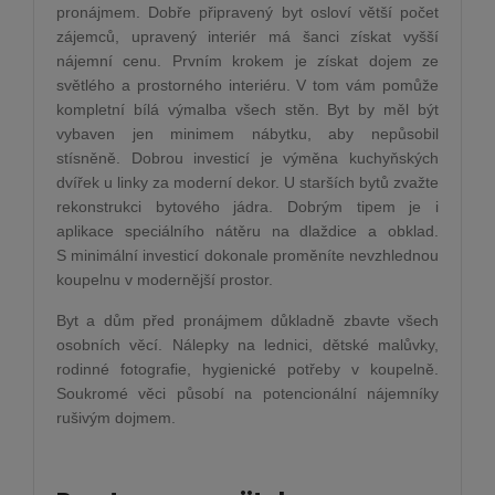
pronájmem. Dobře připravený byt osloví větší počet
zájemců, upravený interiér má šanci získat vyšší
nájemní cenu. Prvním krokem je získat dojem ze
světlého a prostorného interiéru. V tom vám pomůže
kompletní bílá výmalba všech stěn. Byt by měl být
vybaven jen minimem nábytku, aby nepůsobil
stísněně. Dobrou investicí je výměna kuchyňských
dvířek u linky za moderní dekor. U starších bytů zvažte
rekonstrukci bytového jádra. Dobrým tipem je i
aplikace speciálního nátěru na dlaždice a obklad.
S minimální investicí dokonale proměníte nevzhlednou
koupelnu v modernější prostor.
Byt a dům před pronájmem důkladně zbavte všech
osobních věcí. Nálepky na lednici, dětské malůvky,
rodinné fotografie, hygienické potřeby v koupelně.
Soukromé věci působí na potencionální nájemníky
rušivým dojmem.