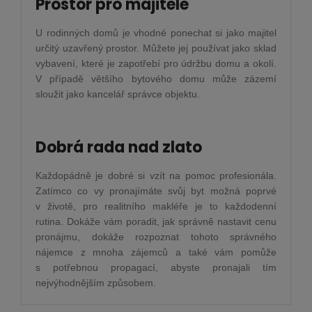
Prostor pro majitele
U rodinných domů je vhodné ponechat si jako majitel
určitý uzavřený prostor. Můžete jej používat jako sklad
vybavení, které je zapotřebí pro údržbu domu a okolí.
V případě většího bytového domu může zázemí
sloužit jako kancelář správce objektu.
Dobrá rada nad zlato
Každopádně je dobré si vzít na pomoc profesionála.
Zatímco co vy pronajímáte svůj byt možná poprvé
v životě, pro realitního makléře je to každodenní
rutina. Dokáže vám poradit, jak správně nastavit cenu
pronájmu, dokáže rozpoznat tohoto správného
nájemce z mnoha zájemců a také vám pomůže
s potřebnou propagací, abyste pronajali tím
nejvýhodnějším způsobem.