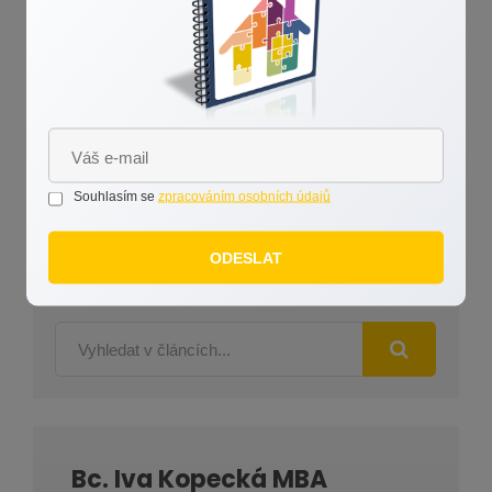
Záleží mi na odvedení špičkové práce a na
spokojenosti klienta. A dbám na svém dobrém jménu a
pověsti. Za mě pak hovoří reference spokojených
klientů.
Pokud jste dočetli až sem, máte můj obdiv a děkuji
Vám. Pokud Vás cokoliv dalšího zajímá, neváhejte mě
Souhlasím se
zpracováním osobních údajů
kontaktovat. Ráda se s Vámi sejdu u kávy.
ODESLAT
Bc. Iva Kopecká MBA