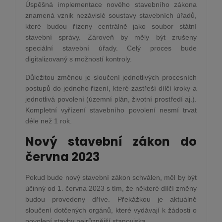
Úspěšná implementace nového stavebního zákona
znamená vznik nezávislé soustavy stavebních úřadů,
které budou řízeny centrálně jako soubor státní
stavební správy. Zároveň by měly být zrušeny
speciální stavební úřady. Celý proces bude
digitalizovaný s možností kontroly.
Důležitou změnou je sloučení jednotlivých procesních
postupů do jednoho řízení, které zastřeší dílčí kroky a
jednotlivá povolení (územní plán, životní prostředí aj.).
Kompletní vyřízení stavebního povolení nesmí trvat
déle než 1 rok.
Nový stavební zákon do
června 2023
Pokud bude nový stavební zákon schválen, měl by být
účinný od 1. června 2023 s tím, že některé dílčí změny
budou provedeny dříve. Překážkou je aktuálně
sloučení dotčených orgánů, které vydávají k žádosti o
povolení stavby nejrůznější stanoviska.