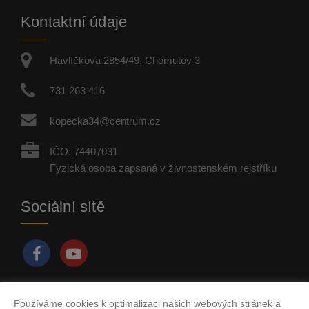
Kontaktní údaje
Havlíčkova 2854/49, Chomutov 3
731 263 416
kopecka34@centrum.cz
IČO: 74407031
Fyzická osoba zapsaná v živnostenském rejstříku
Sociální sítě
Používáme cookies k optimalizaci našich webových stránek a