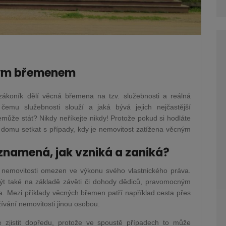
ným břemenem
zákoník dělí věcná břemena na tzv. služebnosti a reálná
čemu služebnosti slouží a jaká bývá jejich nejčastější
nemůže stát? Nikdy neříkejte nikdy! Protože pokud si hodláte
i domu setkat s případy, kdy je nemovitost zatížena věcným
znamená, jak vzniká a zaniká?
k nemovitosti omezen ve výkonu svého vlastnického práva.
být také na základě závěti či dohody dědiců, pravomocným
. Mezi příklady věcných břemen patří například cesta přes
žívání nemovitosti jinou osobou.
zjistit dopředu, protože ve spoustě případech to může