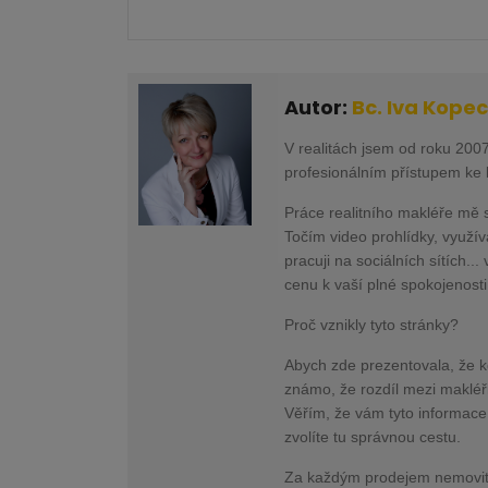
Autor:
Bc. Iva Kope
V realitách jsem od roku 2007
profesionálním přístupem ke 
Práce realitního makléře mě 
Točím video prohlídky, využí
pracuji na sociálních sítích..
cenu k vaší plné spokojenost
Proč vznikly tyto stránky?
Abych zde prezentovala, že kd
známo, že rozdíl mezi makléři
Věřím, že vám tyto informace
zvolíte tu správnou cestu.
Za každým prodejem nemovitost