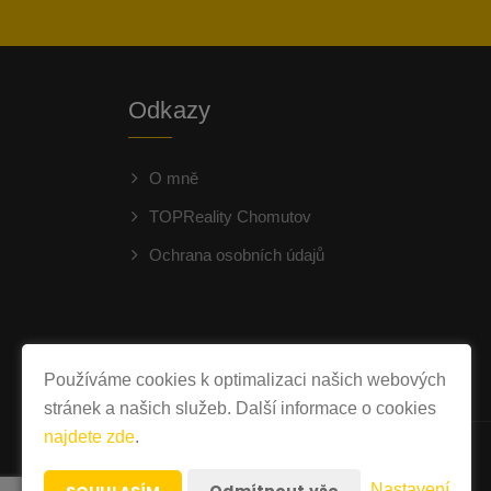
Odkazy
O mně
TOPReality Chomutov
Ochrana osobních údajů
Používáme cookies k optimalizaci našich webových
stránek a našich služeb. Další informace o cookies
najdete zde
.
Nastavení