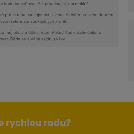
tní krok podceňovat. Ani prodávající, ani makléř.
vé práce a na spokojenosti klienta. A dbám na svém dobrém
ovoří reference spokojených klientů.
áte můj obdiv a děkuji Vám. Pokud Vás cokoliv dalšího
ovat. Ráda se s Vámi sejdu u kávy.
e rychlou radu?