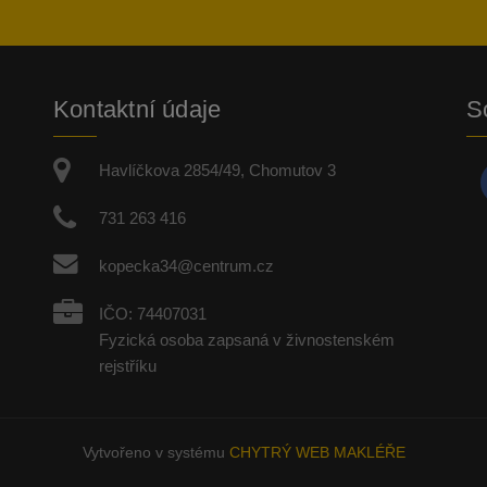
Kontaktní údaje
So
Havlíčkova 2854/49, Chomutov 3
731 263 416
kopecka34@centrum.cz
IČO: 74407031
Fyzická osoba zapsaná v živnostenském
rejstříku
Vytvořeno v systému
CHYTRÝ WEB MAKLÉŘE