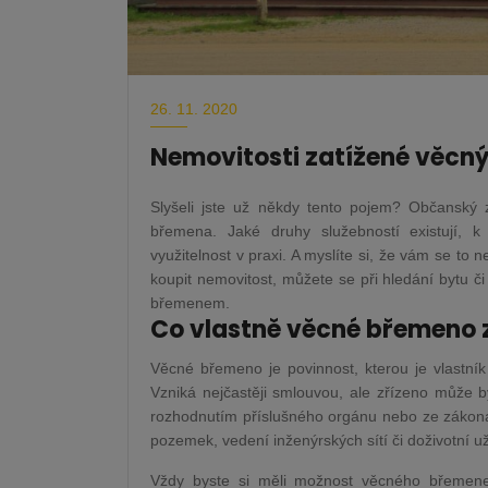
26. 11. 2020
Nemovitosti zatížené věc
Slyšeli jste už někdy tento pojem? Občanský 
břemena. Jaké druhy služebností existují, k 
využitelnost v praxi. A myslíte si, že vám se to 
koupit nemovitost, můžete se při hledání bytu č
břemenem.
Co vlastně věcné břemeno 
Věcné břemeno je povinnost, kterou je vlastní
Vzniká nejčastěji smlouvou, ale zřízeno může 
rozhodnutím příslušného orgánu nebo ze zákona
pozemek, vedení inženýrských sítí či doživotní u
Vždy byste si měli možnost věcného břemene 