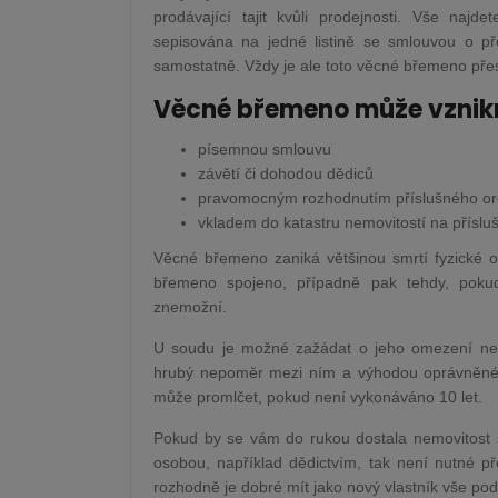
prodávající tajit kvůli prodejnosti. Vše najd
sepisována na jedné listině se smlouvou o p
samostatně. Vždy je ale toto věcné břemeno pře
Věcné břemeno může vznik
písemnou smlouvu
závětí či dohodou dědiců
pravomocným rozhodnutím příslušného or
vkladem do katastru nemovitostí na přísl
Věcné břemeno zaniká většinou smrtí fyzické 
břemeno spojeno, případně pak tehdy, poku
znemožní.
U soudu je možné zažádat o jeho omezení nebo
hrubý nepoměr mezi ním a výhodou oprávněné 
může promlčet, pokud není vykonáváno 10 let.
Pokud by se vám do rukou dostala nemovitost 
osobou, například dědictvím, tak není nutné p
rozhodně je dobré mít jako nový vlastník vše pod 