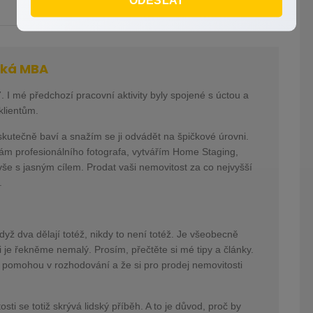
cká MBA
. I mé předchozí pracovní aktivity byly spojené s úctou a
klientům.
skutečně baví a snažím se ji odvádět na špičkové úrovni.
vám profesionálního fotografa, vytvářím Home Staging,
. vše s jasným cílem. Prodat vaši nemovitost za co nejvyšší
i.
yž dva dělají totéž, nikdy to není totéž. Je všeobecně
 je řekněme nemalý. Prosím, přečtěte si mé tipy a články.
 pomohou v rozhodování a že si pro prodej nemovitosti
i se totiž skrývá lidský příběh. A to je důvod, proč by