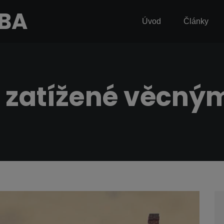
MBA
Úvod
Články
i zatížené věcn