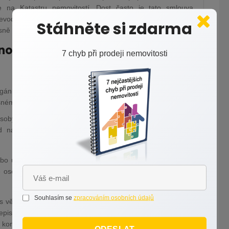
ete na Katastru nemovitostí. Dost často je tato smlouva
řevodu nemovitosti, ale samozřejmě může být uzavřena i
Stáhněte si zdarma
sně definované.
nout:
7 chyb při prodeji nemovitosti
gánu či ze zákona
ušném katastrálním úřadu
osoby nebo zánikem právnické osoby, pokud je s ní věcné
d nastanou změny, které vykonávání věcného břemena
 úplné zrušení za přiměřenou náhradu, jestliže vznikne
osoby. Dále se pak právo odpovídající věcnému břemeni
Souhlasím se
zpracováním osobních údajů
s věcným břemenem doživotního užívání nemovitosti jinou
řepisovat energie do doby než věcné břemeno skončí, ale
kontrolou, i když v domě ještě nebydlíte.
ODESLAT