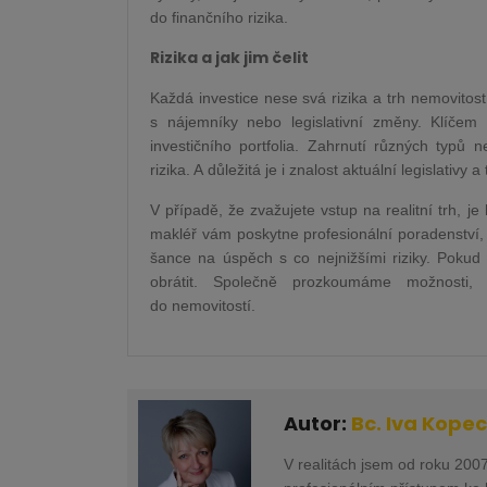
do finančního rizika.
Rizika a jak jim čelit
Každá investice nese svá rizika a trh nemovitost
s nájemníky nebo legislativní změny. Klíčem k
investičního portfolia. Zahrnutí různých typů n
rizika. A důležitá je i znalost aktuální legislativy a
V případě, že zvažujete vstup na realitní trh, je
makléř vám poskytne profesionální poradenství,
šance na úspěch s co nejnižšími riziky. Pokud
obrátit. Společně prozkoumáme možnosti, ja
do nemovitostí.
Autor:
Bc. Iva Kope
V realitách jsem od roku 2007