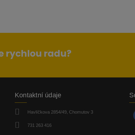
e rychlou radu?
Kontaktní údaje
So
Havlíčkova 2854/49, Chomutov 3
731 263 416