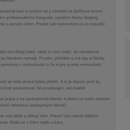
klientům.
skutečně baví a snažím se ji odvádět na špičkové úrovni.
vám profesionálního fotografa, vytvářím Home Staging,
. vše s jasným cílem. Prodat vaši nemovitost za co nejvyšší
i.
yž dva dělají totéž, nikdy to není totéž. Je všeobecně
 je řekněme nemalý. Prosím, přečtěte si mé tipy a články.
 pomohou v rozhodování a že si pro prodej nemovitosti
i se totiž skrývá lidský příběh. A to je důvod, proč by
tní krok podceňovat. Ani prodávající, ani makléř.
vé práce a na spokojenosti klienta. A dbám na svém dobrém
ovoří reference spokojených klientů.
áte můj obdiv a děkuji Vám. Pokud Vás cokoliv dalšího
ovat. Ráda se s Vámi sejdu u kávy.