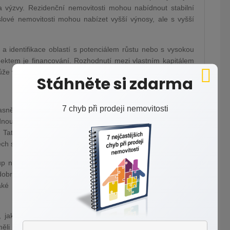
a výzvy. Rezidenční nemovitosti mohou nabídnout stabilní
ové nemovitosti mohou nabízet vyšší výnosy, ale s vyšší
a identifikace oblastí s potenciálem růstu nebo s vysokou
ktem je financování. Rozhodnutí mezi vlastním kapitálem
e výrazně ovlivnit rentabilitu investice.
Stáhněte si zdarma
7 chyb při prodeji nemovitosti
asně definovanou strategii, která se přizpůsobuje měnícím
nou z osvědčených metod je investice do rezidenčních
Tato strategie může nabídnout stabilní měsíční příjem
astech s vysokou poptávkou a omezenou nabídkou.
ákup nemovitostí za účelem jejich rekonstrukce a následného
dobrou znalost trhu a schopnost efektivně řídit plánovanou
aké spojen s vyšším rizikem a vyžaduje aktivní zapojení
, jako jsou hypoteční úvěry, může zvýšit naše potenciální
ěli dopředu pečlivě zvážit naši finanční situaci a ochotu jít