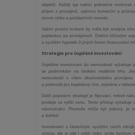
objektů. Každý typ nabízí jedinečné možnosti 
příjem z pronájmů, zatímco komerční a průmysl
úrovní rizika a počátečních investic.
Vaším prvním krokem by měla být analýza trhu 
poptávkou po pronájmech. Dalším klíčovým aspe
a využitím hypoték či jiných forem financování můž
Strategie pro úspěšné investování
Úspěšné investování do nemovitostí vyžaduje j
se podmínkám na českém realitním trhu. Jed
nemovitostí s cílem dlouhodobého pronájmu. 
a potenciál pro kapitálový růst, zejména v obl
Další populární strategií je flipování, neboli n
prodeje za vyšší cenu. Tento přístup vyžaduje 
rekonstrukci. Přestože může být ziskový, je t
a dohled.
Investování s částečným využitím cizích zdrojů
výnosy, ale je zde i vyšší riziko, proto bychom m