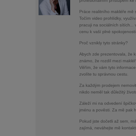
profesionálním přístupem ke 
Práce realitního makléře mě 
Točím video prohlídky, využí
pracuji na sociálních sítích..
cenu k vaší plné spokojenost
Proč vznikly tyto stránky?
Abych zde prezentovala, že kd
známo, že rozdíl mezi makléři
Věřím, že vám tyto informace
zvolíte tu správnou cestu.
Za každým prodejem nemovitost
nikdo neměl tak důležitý živo
Záleží mi na odvedení špičko
jménu a pověsti. Za mě pak h
Pokud jste dočetli až sem, m
zajímá, neváhejte mě kontakt