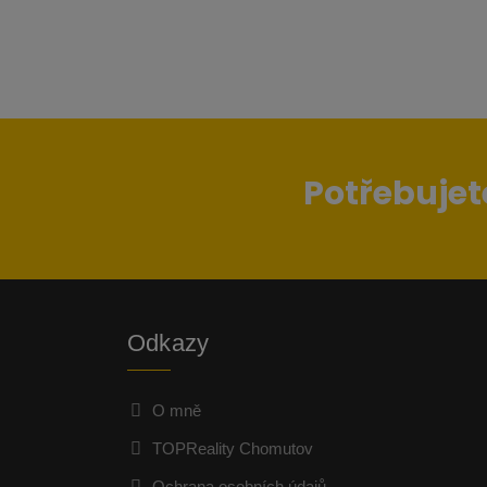
Potřebujet
Odkazy
O mně
TOPReality Chomutov
Ochrana osobních údajů