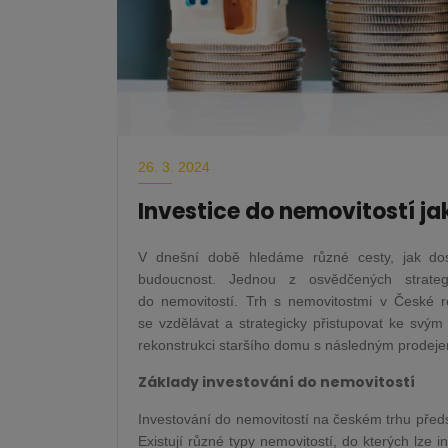
26. 3. 2024
Investice do nemovitostí jak
V dnešní době hledáme různé cesty, jak dosá
budoucnost. Jednou z osvědčených strategi
do nemovitostí. Trh s nemovitostmi v České rep
se vzdělávat a strategicky přistupovat ke svý
rekonstrukci staršího domu s následným prodej
Základy investování do nemovitostí
Investování do nemovitostí na českém trhu předsta
Existují různé typy nemovitostí, do kterých lze