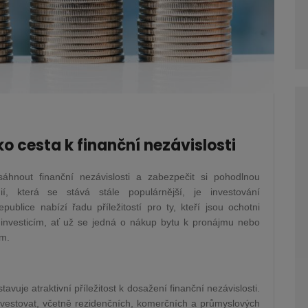
o cesta k finanční nezávislosti
hnout finanční nezávislosti a zabezpečit si pohodlnou
í, která se stává stále populárnější, je investování
ublice nabízí řadu příležitostí pro ty, kteří jsou ochotni
m investicím, ať už se jedná o nákup bytu k pronájmu nebo
em.
vuje atraktivní příležitost k dosažení finanční nezávislosti.
 investovat, včetně rezidenčních, komerčních a průmyslových