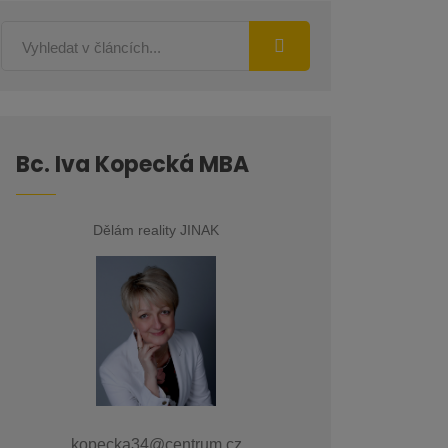
Bc. Iva Kopecká MBA
Dělám reality JINAK
kopecka34@centrum.cz