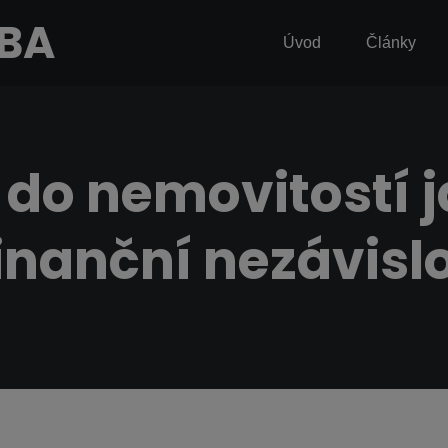
MBA
Úvod
Články
 do nemovitostí 
finanční nezávislo