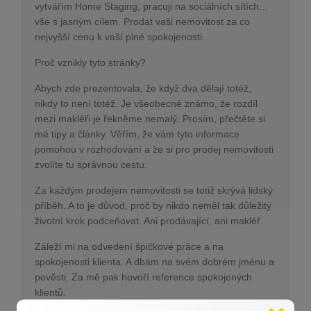
vytvářím Home Staging, pracuji na sociálních sítích...
vše s jasným cílem. Prodat vaši nemovitost za co
nejvyšší cenu k vaší plné spokojenosti.
Proč vznikly tyto stránky?
Abych zde prezentovala, že když dva dělají totéž,
nikdy to není totéž. Je všeobecně známo, že rozdíl
mezi makléři je řekněme nemalý. Prosím, přečtěte si
mé tipy a články. Věřím, že vám tyto informace
pomohou v rozhodování a že si pro prodej nemovitosti
zvolíte tu správnou cestu.
Za každým prodejem nemovitosti se totiž skrývá lidský
příběh. A to je důvod, proč by nikdo neměl tak důležitý
životní krok podceňovat. Ani prodávající, ani makléř.
Záleží mi na odvedení špičkové práce a na
spokojenosti klienta. A dbám na svém dobrém jménu a
pověsti. Za mě pak hovoří reference spokojených
klientů.