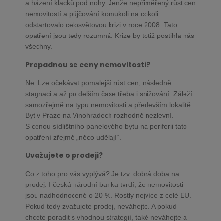
a házení klacků pod nohy. Jenže nepřiměřený růst cen
nemovitostí a půjčování komukoli na cokoli
odstartovalo celosvětovou krizi v roce 2008. Tato
opatření jsou tedy rozumná. Krize by totiž postihla nás
všechny.
Propadnou se ceny nemovitostí?
Ne. Lze očekávat pomalejší růst cen, následně
stagnaci a až po delším čase třeba i snižování. Záleží
samozřejmě na typu nemovitosti a především lokalitě.
Byt v Praze na Vinohradech rozhodně nezlevní.
S cenou sídlištního panelového bytu na periferii tato
opatření zřejmě „něco udělají“.
Uvažujete o prodeji?
Co z toho pro vás vyplývá? Je tzv. dobrá doba na
prodej. I česká národní banka tvrdí, že nemovitosti
jsou nadhodnocené o 20 %. Rostly nejvíce z celé EU.
Pokud tedy zvažujete prodej, neváhejte. A pokud
chcete poradit s vhodnou strategií, také neváhejte a