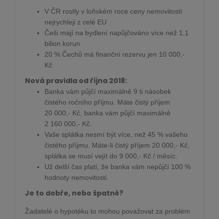
V ČR rostly v loňském roce ceny nemovitostí
nejrychleji z celé EU
Češi mají na bydlení napůjčováno více než 1,1
bilion korun
20 % Čechů má finanční rezervu jen 10 000,-
Kč
Nová pravidla od října 2018:
Banka vám půjčí maximálně 9 ti násobek
čistého ročního příjmu. Máte čistý příjem
20 000,- Kč, banka vám půjčí maximálně
2 160 000,- Kč.
Vaše splátka nesmí být více, než 45 % vašeho
čistého příjmu. Máte-li čistý příjem 20 000,- Kč,
splátka se musí vejít do 9 000,- Kč / měsíc.
Už delší čas platí, že banka vám nepůjčí 100 %
hodnoty nemovitosti.
Je to dobře, nebo špatně?
Žadatelé o hypotéku to mohou považovat za problém