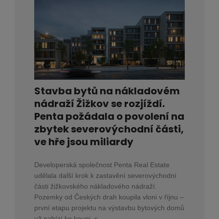
Stavba bytů na nákladovém
nádraží Žižkov se rozjíždí.
Penta požádala o povolení na
zbytek severovýchodní části,
ve hře jsou miliardy
Developerská společnost Penta Real Estate
udělala další krok k zastavění severovýchodní
části žižkovského nákladového nádraží.
Pozemky od Českých drah koupila vloni v říjnu –
první etapu projektu na výstavbu bytových domů
už nabízí ke koupi, s...