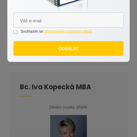
Vám. Pokud Vás cokoliv dalšího zajímá, neváhejte mě
kontaktovat. Ráda se s Vámi sejdu u kávy.
Souhlasím se
zpracováním osobních údajů
ODESLAT
Bc. Iva Kopecká MBA
Dělám reality JINAK