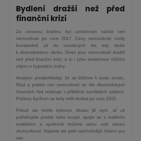
Bydlení dražší než před
finanční krizí
Za cenovou bublinu byl označován nárůst cen
nemovitostí po roce 2017. Ceny nemovitostí rostly
konstantně až do covidových let, kdy došlo
k dramatickému skoku. Dnes jsou nemovitosti dražší
než před finanční krizí, a to i přes skutečnost nižšího
zájmu o hypoteční úvěry.
Analytici předpokládají, že se blížíme k bodu zvratu.
Růst a pokles cen nemovitostí se dle dlouhodobých
časových řad realizuje v přibližně osmiletých cyklech.
Poklesu bychom se tedy měli dočkat po roce 2025.
Pokud ale řešíte bytovou situaci již nyní, ať už
potřebujete prodat nebo koupit, spojte se s realitním
makléřem a společně můžete celou vaší situaci
zkonzultovat. Najdete tak jistě nejvhodnější řešení pro
vás.