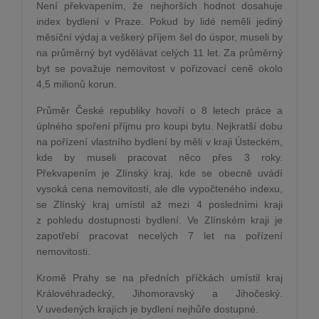
Není překvapením, že nejhorších hodnot dosahuje
index bydlení v Praze. Pokud by lidé neměli jediný
měsíční výdaj a veškerý příjem šel do úspor, museli by
na průměrný byt vydělávat celých 11 let. Za průměrný
byt se považuje nemovitost v pořizovací ceně okolo
4,5 milionů korun.
Průměr České republiky hovoří o 8 letech práce a
úplného spoření příjmu pro koupi bytu. Nejkratší dobu
na pořízení vlastního bydlení by měli v kraji Ústeckém,
kde by museli pracovat něco přes 3 roky.
Překvapením je Zlínský kraj, kde se obecně uvádí
vysoká cena nemovitostí, ale dle vypočteného indexu,
se Zlínský kraj umístil až mezi 4 posledními kraji
z pohledu dostupnosti bydlení. Ve Zlínském kraji je
zapotřebí pracovat necelých 7 let na pořízení
nemovitosti.
Kromě Prahy se na předních příčkách umístil kraj
Královéhradecký, Jihomoravský a Jihočeský.
V uvedených krajích je bydlení nejhůře dostupné.