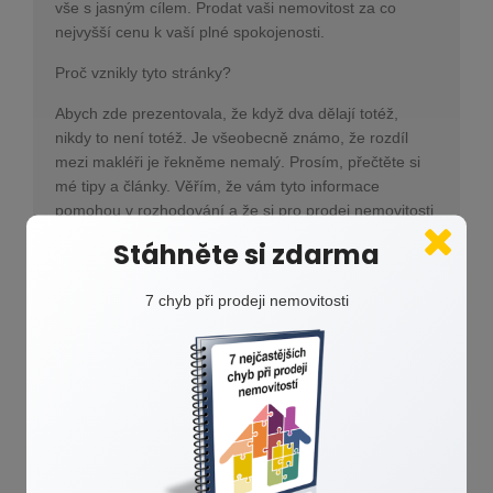
vše s jasným cílem. Prodat vaši nemovitost za co
nejvyšší cenu k vaší plné spokojenosti.
Proč vznikly tyto stránky?
Abych zde prezentovala, že když dva dělají totéž,
nikdy to není totéž. Je všeobecně známo, že rozdíl
mezi makléři je řekněme nemalý. Prosím, přečtěte si
mé tipy a články. Věřím, že vám tyto informace
pomohou v rozhodování a že si pro prodej nemovitosti
zvolíte tu správnou cestu.
Stáhněte si zdarma
Za každým prodejem nemovitosti se totiž skrývá lidský
příběh. A to je důvod, proč by nikdo neměl tak důležitý
7 chyb při prodeji nemovitosti
životní krok podceňovat. Ani prodávající, ani makléř.
Záleží mi na odvedení špičkové práce a na
spokojenosti klienta. A dbám na svém dobrém jménu a
pověsti. Za mě pak hovoří reference spokojených
klientů.
Pokud jste dočetli až sem, máte můj obdiv a děkuji