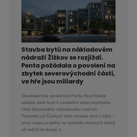
Stavba bytů na nákladovém
nádraží Žižkov se rozjíždí.
Penta požádala o povolení na
zbytek severovýchodní části,
ve hře jsou miliardy
Developerská společnost Penta Real Estate
udělala další krok k zastavění severovýchodní
části žižkovského nákladového nádraží.
Pozemky od Českých drah koupila vloni v říjnu –
první etapu projektu na výstavbu bytových domů
už nabízí ke koupi, s...