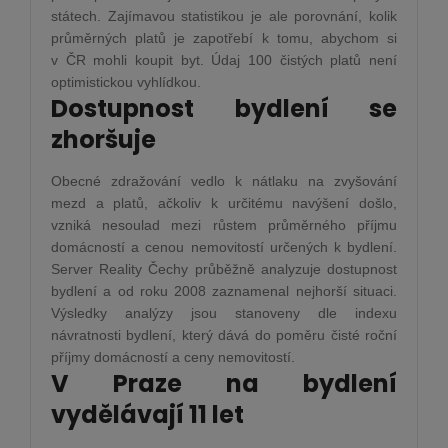
státech. Zajímavou statistikou je ale porovnání, kolik
průměrných platů je zapotřebí k tomu, abychom si
v ČR mohli koupit byt. Údaj 100 čistých platů není
optimistickou vyhlídkou.
Dostupnost bydlení se
zhoršuje
Obecné zdražování vedlo k nátlaku na zvyšování
mezd a platů, ačkoliv k určitému navýšení došlo,
vzniká nesoulad mezi růstem průměrného příjmu
domácností a cenou nemovitostí určených k bydlení.
Server Reality Čechy průběžně analyzuje dostupnost
bydlení a od roku 2008 zaznamenal nejhorší situaci.
Výsledky analýzy jsou stanoveny dle indexu
návratnosti bydlení, který dává do poměru čisté roční
příjmy domácností a ceny nemovitostí.
V Praze na bydlení
vydělávají 11 let