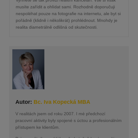
Vyhnete se tak provizi realitní kanceláři. Vše si však
musíte zařídit a ohlídat sami. Rozhodně doporučuji
nespoléhat pouze na fotografie na internetu, ale byt si
pořádně (klidně i několikrát) prohlédnout. Mnohdy je
realita diametrálně odlišná od skutečnosti.
Autor:
Bc. Iva Kopecká MBA
V realitách jsem od roku 2007. I mé předchozí
pracovní aktivity byly spojené s úctou a profesionálním
přístupem ke klientům.