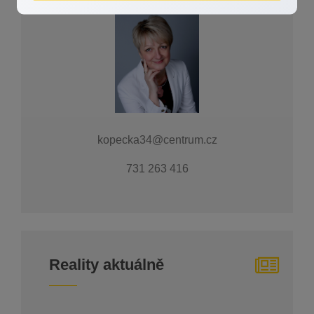
kopecka34@centrum.cz
731 263 416
Reality aktuálně