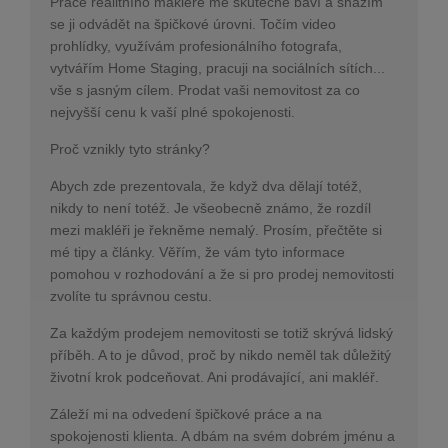
Práce realitního makléře mě skutečně baví a snažím
se ji odvádět na špičkové úrovni. Točím video
prohlídky, využívám profesionálního fotografa,
vytvářím Home Staging, pracuji na sociálních sítích...
vše s jasným cílem. Prodat vaši nemovitost za co
nejvyšší cenu k vaší plné spokojenosti.
Proč vznikly tyto stránky?
Abych zde prezentovala, že když dva dělají totéž,
nikdy to není totéž. Je všeobecně známo, že rozdíl
mezi makléři je řekněme nemalý. Prosím, přečtěte si
mé tipy a články. Věřím, že vám tyto informace
pomohou v rozhodování a že si pro prodej nemovitosti
zvolíte tu správnou cestu.
Za každým prodejem nemovitosti se totiž skrývá lidský
příběh. A to je důvod, proč by nikdo neměl tak důležitý
životní krok podceňovat. Ani prodávající, ani makléř.
Záleží mi na odvedení špičkové práce a na
spokojenosti klienta. A dbám na svém dobrém jménu a