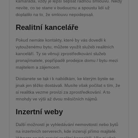
kamaráda, vždy je lepší sepsat řádnou smlouvu. Nikdy
nevíte, co se stane v budoucnu a spoustu lidí už
doplatilo na to, že smlouvu nepodepsali.
Realitní kanceláře
Pokud nemáte kontakty, které by vás dovedli k
vytouženému bytu, můžete využít služeb realitních
kanceláří. Ty se věnují zprostředkování služeb
pronajímatele, popřípadě prodejce domu / bytu mezi
majitelem a zájemcem.
Dostanete se tak i k nabídkám, ke kterým byste se
jinak jen těžko dostávali. Musíte však počítat s tím, že
si realitka vezme provizi za zprostředkování. A to
mnohdy ve výši až dvou měsíčních nájmů.
Inzertní weby
Další možností je vyhledávání nemovitostí nebo bytů
na inzertních serverech, kde inzerují přímo majitelé.