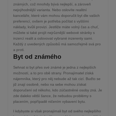
známých, což mnohdy bývá nejlepší, a zároveň
nejvýhodnější varianta. Nebo oslovíte realitní
kanceláře, které vám mohou doporučit byt dle vašich
preferencí, ovšem je potřeba počítat s vyššími
náklady, kvůli provizi. Jestliže máte volný čas a chuť,
můžete si také projít nejrůznější webové stránky s
inzercí realit a oslovovat vybrané inzerenty sami.
Každý z uvedených způsobů má samozřejmě svá pro
a proti.
Byt od známého
Sehnat si byt přes své známé je jedna z nejlepších
možností, a to pro obě strany. Pronajímatel získá
nájemníka, který pro něj nebude až tak cizí. Buďto se
již znají osobně, nebo na sebe mohou získat
doporučení od někoho, kdo zúčastněné osoby zná. Je
zde daleko větší šance, že nebudou problémy s
placením, popřípadě ničením vybavení bytu.
I kdybyste si však pronajímali byt od svého nejlepšího