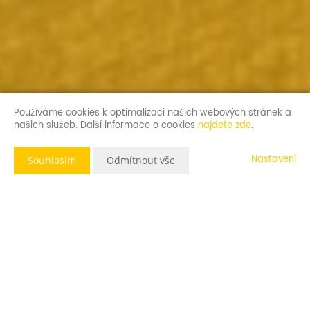
Používáme cookies k optimalizaci našich webových stránek a
našich služeb. Další informace o cookies
najdete zde
.
Nastavení
Souhlasím
Odmítnout vše
Popis nemovitosti
Nabízíme Vám k prodeji družstevní byt 3+1+L ve fungujícím SBD
Chomutov. Výhodou nákupu je, že nemusíte platit 4% z prodejní
ceny státu za nákup nemovitosti. Anuita bytu je již splacena.