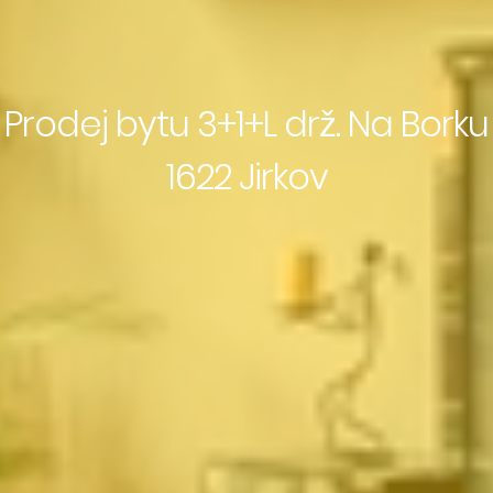
Prodej bytu 3+1+L drž. Na Borku
1622 Jirkov